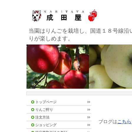
当園はりんごを栽培し、国道１８号線沿
りが楽しめます。
トップページ
りんご狩り
注文方法
ブログは
こちら
ショッピング