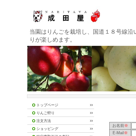
当園はりんごを栽培し、国道１８号線沿
りが楽しめます。
トップページ
りんご狩り
注文方法
お名前
※
ショッピング
E-Mail
※