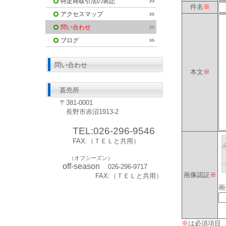
特定商取引法の表記
件名
※
アクセスマップ
問い合わせ
ブログ
問い合わせ
本文
※
直売所
〒381-0001
長野市赤沼1913-2
TEL:026-296-9546
FAX:（ＴＥＬと共用）
（オフシーズン）
off‐season
026‐296-9717
画像認証
※
FAX:（ＴＥＬと共用）
画
※
は必須項目